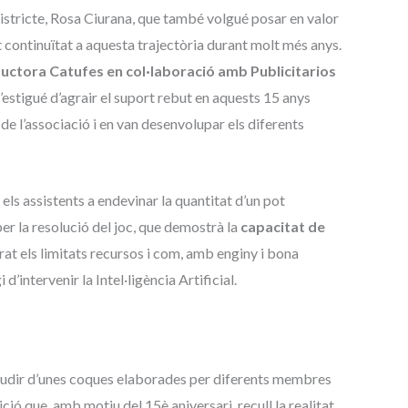
Districte, Rosa Ciurana, que també volgué posar en valor
nt continuïtat a aquesta trajectòria durant molt més anys.
uctora Catufes en col·laboració amb Publicitarios
’estigué d’agrair el suport rebut en aquests 15 anys
 de l’associació i en van desenvolupar els diferents
 els assistents a endevinar la quantitat d’un pot
r la resolució del joc, que demostrà la
capacitat de
rat els limitats recursos i com, amb enginy i bona
 d’intervenir la Intel·ligència Artificial.
r gaudir d’unes coques elaborades per diferents membres
ció que, amb motiu del 15è aniversari, recull la realitat