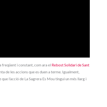
 freqüent i constant, com ara el
Rebost Solidari de Sant
unta de les accions que es duen a terme. Igualment,
le que l’acció de La Sagrera Es Mou tingui un més llarg i