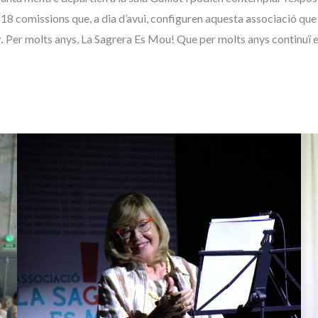
 18 comissions que, a dia d’avui, configuren aquesta associació que 
.
Per molts anys, La Sagrera Es Mou! Que per molts anys continuï el