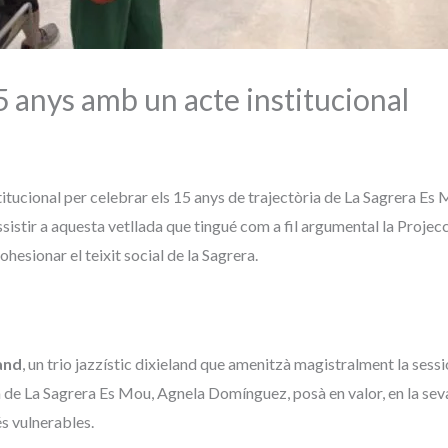
 anys amb un acte institucional
stitucional per celebrar els 15 anys de trajectòria de La Sagrera Es
 assistir a aquesta vetllada que tingué com a fil argumental la Projec
ohesionar el teixit social de la Sagrera.
Band
, un trio jazzístic dixieland que amenitzà magistralment la ses
a de La Sagrera Es Mou, Agnela Domínguez, posà en valor, en la seva
és vulnerables.