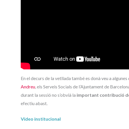
En el decurs de la vetllada també es donà veu a algunes
Andreu
, els Serveis Socials de l’Ajuntament de Barcelon
durant la sessió no s’obvià la
important contribució de
efectiu abast.
Vídeo institucional