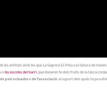
 de les entitats amb les que La Sagrera Es Mou col·labora de manera
a o
les escoles del barri
, que donaren fe dels fruits de la tasca conj
ls patrocinadors de l’associació
, el suport dels quals fa possib