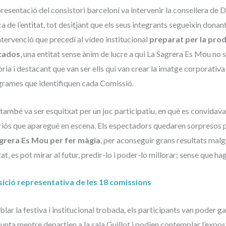
resentació del consistori barceloní va intervenir la consellera de 
ca de l’entitat, tot desitjant que els seus integrants segueixin dona
tervenció que precedí al vídeo institucional
preparat per la prod
cados
, una entitat sense ànim de lucre a qui La Sagrera Es Mou no s
òria i destacant que van ser ells qui van crear la imatge corporativa
grames que identifiquen cada Comissió.
 també va ser esquitxat per un joc participatiu, en què es convidava
riós que aparegué en escena. Els espectadors quedaren sorpresos pe
grera Es Mou per fer màgia
, per aconseguir grans resultats malg
at, es pot mirar al futur, predir-lo i poder-lo millorar; sense que hagi
ició representativa de les 18 comissions
blar la festiva i institucional trobada, els participants van pode
Junta mentre departien a la sala Guillot i podien contemplar l’exposi