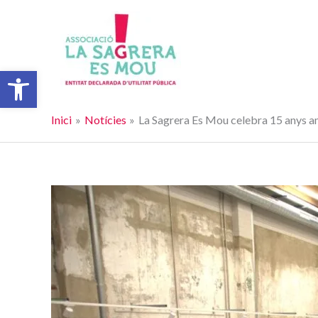
Vés
al
contingut
Obre la barra d'eines
Inici
Notícies
La Sagrera Es Mou celebra 15 anys am