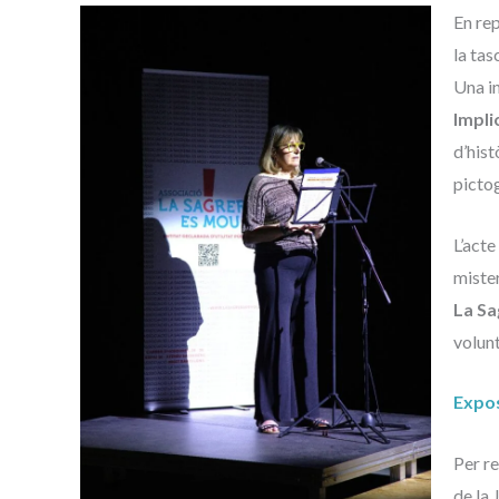
En rep
la tas
Una in
Impli
d’hist
picto
L’acte
miste
La Sa
volunt
Expos
Per re
de la 