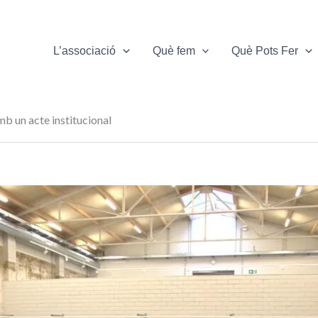
L’associació
Què fem
Què Pots Fer
b un acte institucional