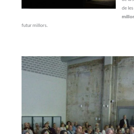
de les
millor
futur millors.