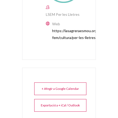
LSEM Per les Lletres
Web
https://lasagreraesmou.org/que-
fem/cultura/per-les-lletres/
+ Afegir a Google Calendar
Exportació a + iCal / Outlook