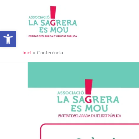
Vés
al
contingut
Obre la barra d'eines
Inici
Conferència