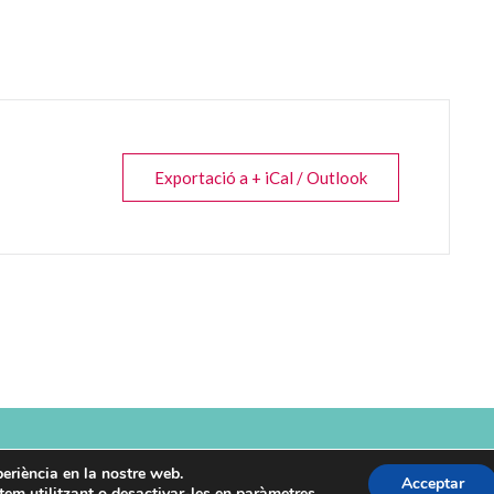
Exportació a + iCal / Outlook
or per
L'Enxarxada
Avís legal
Política 
xperiència en la nostre web.
Acceptar
em utilitzant o desactivar-les en
paràmetres
.