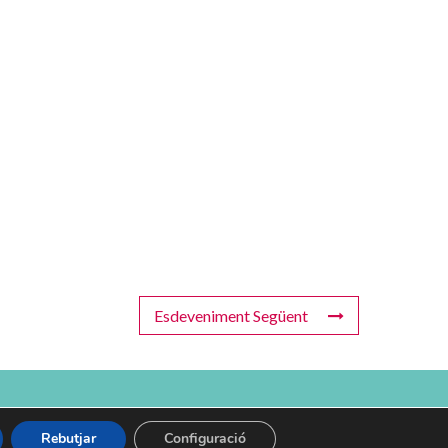
Esdeveniment Següent
de Privacitat
Politica de cookies
Transparència
Rebutjar
Configuració