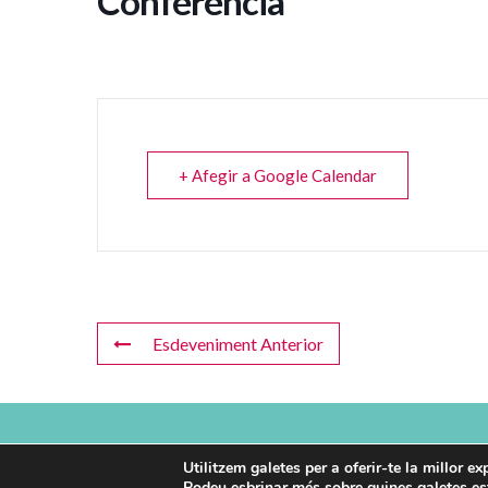
Conferència
+ Afegir a Google Calendar
Esdeveniment Anterior
Copyright © 2026 La Sagrera Es Mou | web feta amb el c
Utilitzem galetes per a oferir-te la millor e
Podeu esbrinar més sobre quines galetes est