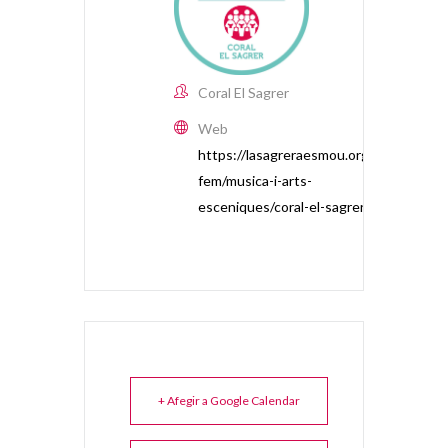
Coral El Sagrer
Web
https://lasagreraesmou.org/que-
fem/musica-i-arts-
esceniques/coral-el-sagrer/
+ Afegir a Google Calendar