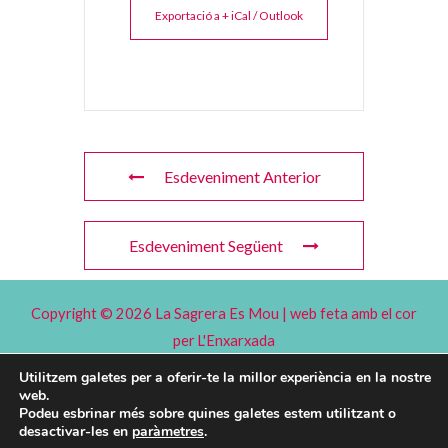
Exportació a + iCal / Outlook
Esdeveniment Anterior
Esdeveniment Següent
Copyright © 2026 La Sagrera Es Mou | web feta amb el cor
per
L'Enxarxada
Utilitzem galetes per a oferir-te la millor experiència en la nostre
Avís legal
web.
Política de Privacitat
Podeu esbrinar més sobre quines galetes estem utilitzant o
desactivar-les en
paràmetres
.
Politica de cookies