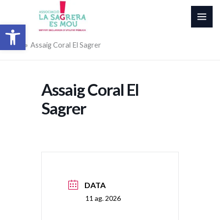
Vés
al
Obre la barra d'eines
contingut
Inici
Assaig Coral El Sagrer
Assaig Coral El
Sagrer
DATA
11 ag. 2026